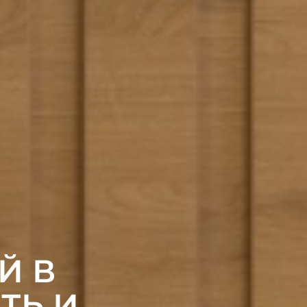
Й В
ТЬ И