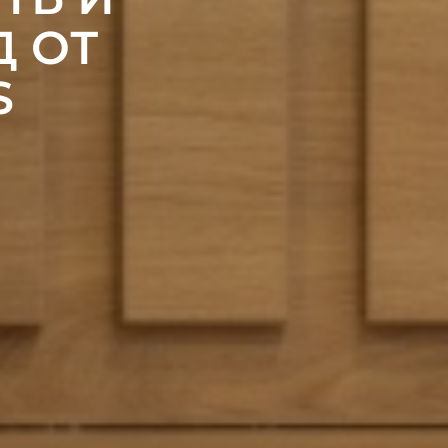
Д ОТ
S