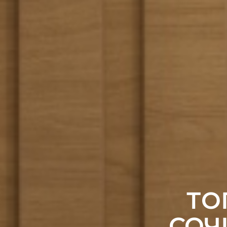
ТО
СОЧ