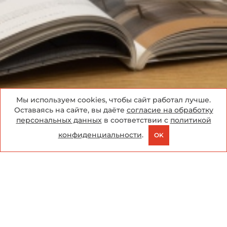
Мы используем cookies, чтобы сайт работал лучше.
Оставаясь на сайте, вы даёте
согласие на обработку
Модуль онлайн-бронирования
персональных данных
в соответствии с
политикой
конфиденциальности
.
OK
Скидки
Забронировать
Telegram
MAX
Позвонить
Мы ценим ваше доверие и стремимся
предложить вам самые выгодные условия для
бронирования. Именно поэтому мы
представляем нашу новую акцию —
«Гарантия
лучшей цены»
.
Как это работает: